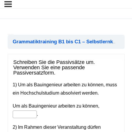
Passiversatzformen – Gesamtübung
Gen
Grammatiktraining B1 bis C1 – Selbstlernkurs