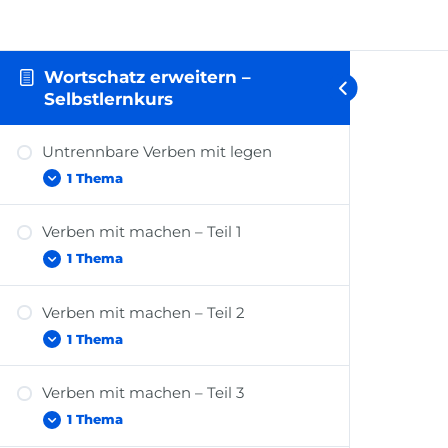
Wortschatz erweitern –
Selbstlernkurs
Untrennbare Verben mit legen
1 Thema
Verben mit machen – Teil 1
Untrennbare Verben mit
1 Thema
“legen”
Verben mit machen – Teil 2
Verben mit “machen” – Teil 1
1 Thema
Verben mit machen – Teil 3
Verben mit “machen” – Teil
1 Thema
2