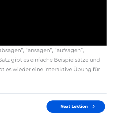
absagen”, “ansagen”, “aufsagen”,
atz gibt es einfache Beispielsätze und
 es wieder eine interaktive Übung für
Next Lektion