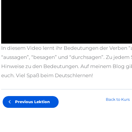
In diesem Video lernt ihr Bedeutungen der Verben “
“aussagen”, “besagen” und “durchsagen”. Zu jedem S
Hinweise zu den Bedeutungen. Auf meinem Blog gibt
euch. Viel Spaß beim Deutschlernen!
Back to Kurs
Previous Lektion