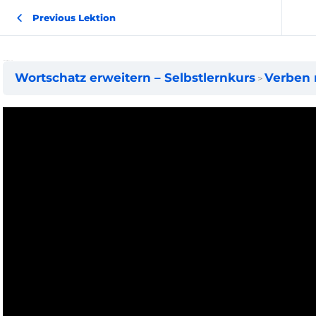
Previous Lektion
Verben mit sagen – Teil 1
Wortschatz erweitern – Selbstlernkurs
Verben m