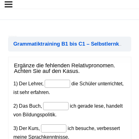
Relativpronomen im Nominativ, Akkusativ & Dativ
Rel
Grammatiktraining B1 bis C1 – Selbstlernkurs